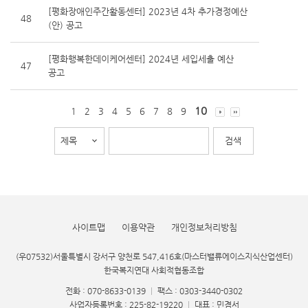
[평화장애인주간활동센터] 2023년 4차 추가경정예산
48
(안) 공고
[평화행복한데이케어센터] 2024년 세입세출 예산
47
공고
10
1
2
3
4
5
6
7
8
9
사이트맵
이용약관
개인정보처리방침
(우07532)서울특별시 강서구 양천로 547,416호(마스터밸류에이스지식산업센터)
한국복지연대 사회적협동조합
전화 : 070-8633-0139
|
팩스 : 0303-3440-0302
사업자등록번호 : 225-82-19220
|
대표 : 민겸서