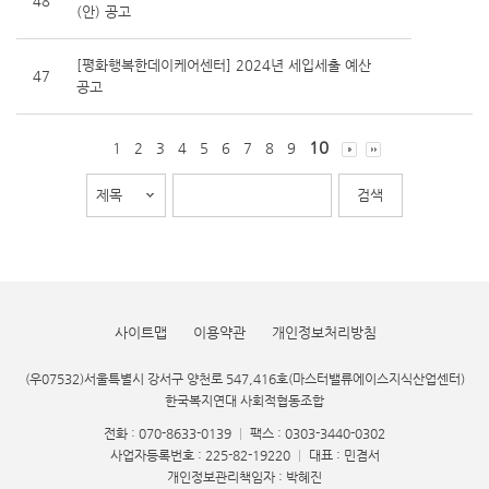
48
(안) 공고
[평화행복한데이케어센터] 2024년 세입세출 예산
47
공고
10
1
2
3
4
5
6
7
8
9
사이트맵
이용약관
개인정보처리방침
(우07532)서울특별시 강서구 양천로 547,416호(마스터밸류에이스지식산업센터)
한국복지연대 사회적협동조합
전화 : 070-8633-0139
|
팩스 : 0303-3440-0302
사업자등록번호 : 225-82-19220
|
대표 : 민겸서
개인정보관리책임자 : 박혜진