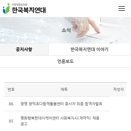
소식
공지사항
한국복지연대 이야기
언론보도
번호
제목
작성자
86
광명 광덕초다함께돌봄센터 종사자 최종 합격자발표
평화행복한데이케어센터 사회복지사(계약직) 채용
85
공고