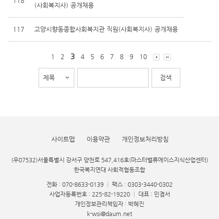
118
(사회복지사) 공개채용
117
고양시향동종합사회복지관 직원(사회복지사) 공개채용
3
1
2
4
5
6
7
8
9
10
사이트맵
이용약관
개인정보처리방침
(우07532)서울특별시 강서구 양천로 547,416호(마스터밸류에이스지식산업센터)
한국복지연대 사회적협동조합
전화 : 070-8633-0139
|
팩스 : 0303-3440-0302
사업자등록번호 : 225-82-19220
|
대표 : 민겸서
개인정보관리책임자 : 박혜진
k-wsi@daum.net