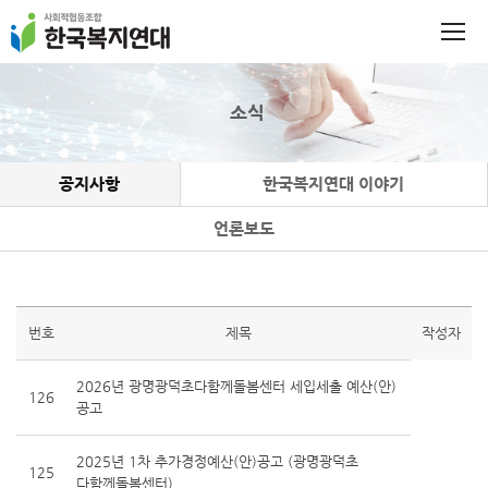
소식
공지사항
한국복지연대 이야기
언론보도
번호
제목
작성자
2026년 광명광덕초다함께돌봄센터 세입세출 예산(안)
126
공고
2025년 1차 추가경정예산(안)공고 (광명광덕초
125
다함께돌봄센터)