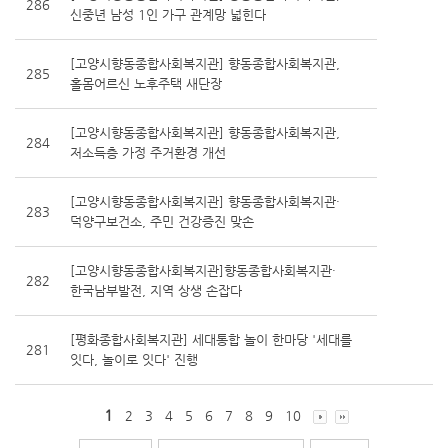
286
신중년 남성 1인 가구 관계망 넓힌다
[고양시향동종합사회복지관] 향동종합사회복지관,
285
홀몸어르신 노후주택 새단장
[고양시향동종합사회복지관] 향동종합사회복지관,
284
저소득층 가정 주거환경 개선
[고양시향동종합사회복지관] 향동종합사회복지관·
283
덕양구보건소, 주민 건강증진 맞손
[고양시향동종합사회복지관]향동종합사회복지관·
282
한국남부발전, 지역 상생 손잡다
[평화종합사회복지관] 세대통합 놀이 한마당 '세대를
281
잇다, 놀이로 잇다' 진행
1
2
3
4
5
6
7
8
9
10