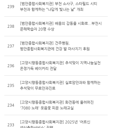
[범안종합사회복지관] 부천 소사구, 스타필드 시티
239
부천과 함께하는 “나답게 빛나는 날” 개최
[범안종합사회복지관] 배움의 감동을 시화로...부천시
238
문해학습자 20명 수상
[범안종합사회복지관] 건주병원,
237
범안종합사회복지관에 건강 발 마사지기 후원
[고양시향동종합사회복지관] 추석맞이 지역나눔실천
236
온정가득 베이커리 전달
[고양시향동종합사회복지관] 실로암안과와 함께하는
235
추석맞이 무료안과진료
[고양시향동종합사회복지관] 화전동에 울려퍼진
234
'7080 노래' 웃음꽃 피운 노래교실
[고양시향동종합사회복지관] 2025년 '어르신
233
생신축하서비스' 진행