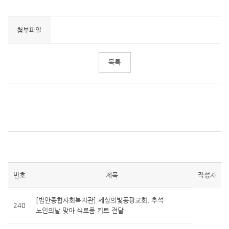
첨부파일
번호
제목
작성자
[범안종합사회복지관] 세상의빛동광교회, 추석·
240
노인의날 맞아 식료품 키트 전달