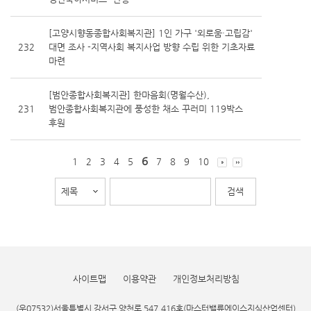
[고양시향동종합사회복지관] 1인 가구 '외로움·고립감'
232
대면 조사 -지역사회 복지사업 방향 수립 위한 기초자료
마련
[범안종합사회복지관] 한마음회(명월수산),
231
범안종합사회복지관에 풍성한 채소 꾸러미 119박스
후원
6
1
2
3
4
5
7
8
9
10
사이트맵
이용약관
개인정보처리방침
(우07532)서울특별시 강서구 양천로 547,416호(마스터밸류에이스지식산업센터)