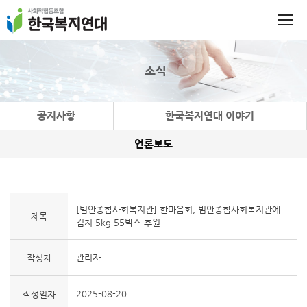
소식
공지사항
한국복지연대 이야기
언론보도
[범안종합사회복지관] 한마음회, 범안종합사회복지관에
제목
김치 5kg 55박스 후원
관리자
작성자
2025-08-20
작성일자