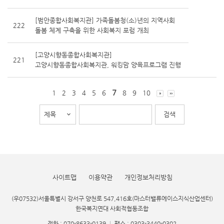
[범안종합사회복지관] 가족돌봄청(소)년의 지역사회
222
돌봄 체계 구축을 위한 사회복지 포럼 개최
[고양시향동종합사회복지관]
221
고양시향동종합사회복지관, 워킹맘 양육프로그램 진행
7
1
2
3
4
5
6
8
9
10
사이트맵
이용약관
개인정보처리방침
(우07532)서울특별시 강서구 양천로 547,416호(마스터밸류에이스지식산업센터)
한국복지연대 사회적협동조합
전화 : 070-8633-0139
|
팩스 : 0303-3440-0302